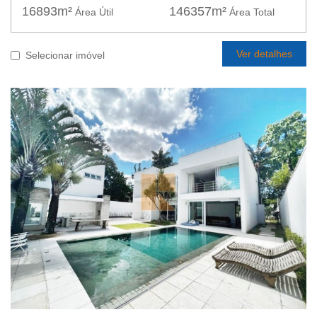
16893m²
146357m²
Área Útil
Área Total
Ver detalhes
Selecionar imóvel