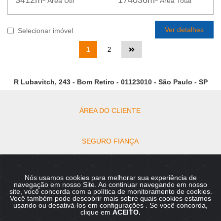
3412m²
174036m²
Área Útil
Área Total
Ver detalhes
Selecionar imóvel
1
2
R Lubavitch, 243 - Bom Retiro - 01123010 - São Paulo - SP
ÁREA DO CLIENTE
SEGURO FIANÇA
DOCUMENTOS PARA LOCAÇÃO
Nós usamos cookies para melhorar sua experiência de
navegação em nosso Site. Ao continuar navegando em nosso
site, você concorda com a política de monitoramento de cookies.
Você também pode descobrir mais sobre quais cookies estamos
Copyright © 2026 - Rebeca Administração Personalizada de
usando ou desativá-los em
configurações
. Se você concorda,
Imóveis :: CRECI 4380-J Todos os direitos reservados.
clique em
ACEITO.