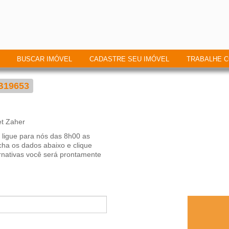
BUSCAR IMÓVEL
CADASTRE SEU IMÓVEL
TRABALHE 
B19653
, ligue para nós das 8h00 as
cha os dados abaixo e clique
nativas você será prontamente