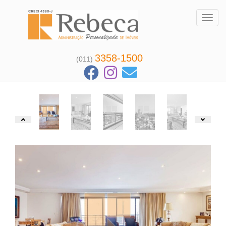
Toggl
3358-1500
(011)