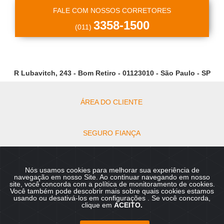
FALE COM NOSSOS CORRETORES
3358-1500
(011)
R Lubavitch, 243 - Bom Retiro - 01123010 - São Paulo - SP
ÁREA DO CLIENTE
SEGURO FIANÇA
DOCUMENTOS PARA LOCAÇÃO
Nós usamos cookies para melhorar sua experiência de
navegação em nosso Site. Ao continuar navegando em nosso
site, você concorda com a política de monitoramento de cookies.
Você também pode descobrir mais sobre quais cookies estamos
Copyright © 2026 - Rebeca Administração Personalizada de
usando ou desativá-los em
configurações
. Se você concorda,
Imóveis :: CRECI 4380-J Todos os direitos reservados.
clique em
ACEITO.