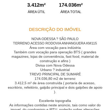
3.412m²
174.036m²
ÁREA ÚTIL
ÁREA TOTAL
DESCRIÇÃO DO IMÓVEL
NOVA ODESSA ? SÃO PAULO
TERRENO ACESSO RODOVIA ANHANGUERA KM115
Área com vocação para indústria
Também com vocação para operação BTS ( grandes
magazines, lojas de conveniência, fast food, material de
construção e afins )
Divisa com Nova Odessa
Urbano ? industrial
TREVO PRINCIPAL DE SUMARÉ
174.036,80 m2 de terreno
3.412,5 m² de área construída ( portaria de acesso,
escritório, refeitório, galpão principal e dois galpões de apoio
).
Excelente topografia
As informações contidas neste anúncio, tais como valor do
imovel, do condominio e IPTU, poderão sofrer alterações