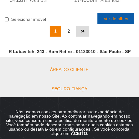
3412m²
174036m²
Área Útil
Área Total
Ver detalhes
Selecionar imóvel
1
2
R Lubavitch, 243 - Bom Retiro - 01123010 - São Paulo - SP
ÁREA DO CLIENTE
SEGURO FIANÇA
DOCUMENTOS PARA LOCAÇÃO
Nós usamos cookies para melhorar sua experiência de
navegação em nosso Site. Ao continuar navegando em nosso
site, você concorda com a política de monitoramento de cookies.
Você também pode descobrir mais sobre quais cookies estamos
Copyright © 2026 - Rebeca Administração Personalizada de
usando ou desativá-los em
configurações
. Se você concorda,
Imóveis :: CRECI 4380-J Todos os direitos reservados.
clique em
ACEITO.