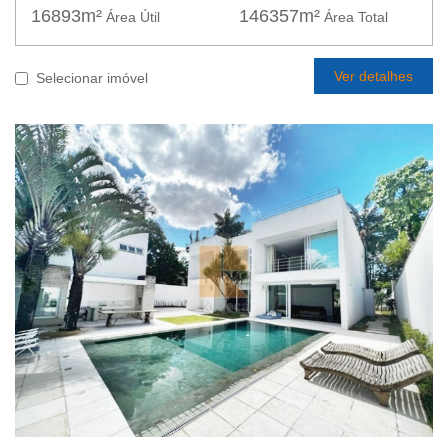
16893m²
146357m²
Área Útil
Área Total
Ver detalhes
Selecionar imóvel